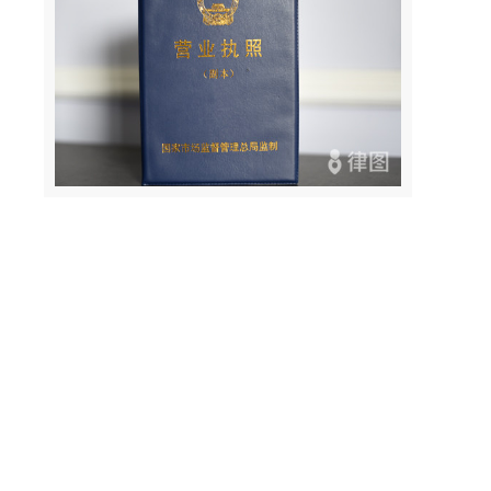
客
中
位
题
，
关
作
离