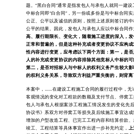
题。“黑白合同”通常是指发包人与承包人就同一建
中标合同即“白合同”，另一份或多份是与中标合同实
公正、公平以及诚信的原则，按照上述原则签订的中
公平的结果。因此，发包人与承包人应以中标合同作
高、履行期限长、变化大，随着施工进度的深入，发
正常和普遍的，但是这种补充或者变更协议不应构成
性内容进行变更，应考虑以下两个方面：第一，是否
人的补充或变更协议的内容排除其他竞标人中标的可
第二，是否对招标人与中标人的权利义务产生较大影
的权利义务关系，导致双方利益严重失衡的，则背离
本案中，……在建设工程施工合同的履行过程中，无
客观情况的变化对工程款的数额及支付节点、停窝工
包人与承包人根据案涉工程施工情况发生的变化先后签
协议书》系双方对停窝工等损失及后续施工事宜达成
增加的户型改造工程、已完工工程内容和结算价款、
竣工、工程结算等具体事宜作出进一步补充约定，
上