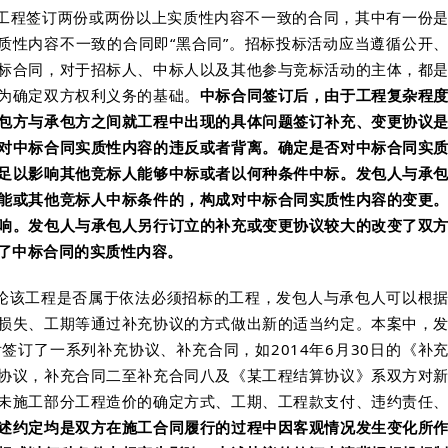
设工程签订两份或两份以上实质性内容不一致的合同，其中有一份
质性内容不一致的合同即“黑合同”。招标投标活动应当遵循公开
标合同，对于招标人、中标人以及其他参与竞标活动的主体，都
为确定双方权利义务的基础。
中标合同签订后，由于工程复杂程
包方与承包方之间就工程中出现的具体问题签订补充、变更协议
对中标合同实质性内容的违反或者背离。确定是否对中标合同实
足以影响其他竞标人能够中标或者以何种条件中标。发包人与承
能或其他竞标人中标条件的，构成对中标合同实质性内容的变更
响。发包人与承包人另行订立的补充或变更协议较大的改变了双
了中标合同的实质性内容。
论该工程是否属于依法必须招标的工程，发包人与承包人可以根
损失、工期等通过补充协议的方式做出新的适当约定。本案中，
订了一系列补充协议、补充合同，如2014年6月30日的《补
协议，补充合同二至补充合同八及《某工程结算协议》系双方对
未施工部分工程造价的确定方式、工期、工程款支付、违约责任
述约定均是双方在施工合同履行的过程中因客观情况发生变化所