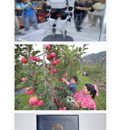
考
标
人
的
文