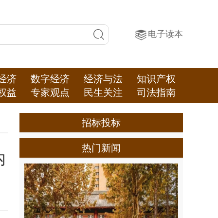
电子读本
经济
数字经济
经济与法
知识产权
权益
专家观点
民生关注
司法指南
招标投标
热门新闻
内