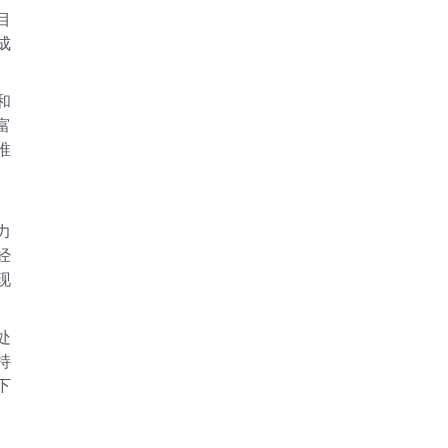
目
成
和
富
唯
。
力
经
现
处
持
下