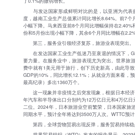
了0.1%的微弱增长。
与发达国家形成鲜明对比的是，以亚洲为代表的
度，越南工业生产总值累计同比增长8.64%。前7个月印
小幅下降。马来西亚前8个月同比增幅保持在2.40%
份和5月份出现小幅下降，其余6个月同比增幅在2.2%
第三，服务业引领经济复苏，旅游业表现突出。
在发达国家工业生产低迷乃至衰退的情况下，G
要力量。在服务业中，旅游表现尤为突出。世界旅游业
费中就有1美元用于旅行，创下历史新高，由此导致旅
GDP的10%，同比增长12.1%；从就业方面来看，预
最高纪录）多出1360万个。
这一现象并非疫情之后突发现象，根据日本经济产
年汽车和半导体出口分别约为12万亿日元和4万亿
二位。2024年，日本旅游业空前繁荣，日本国家旅
同期水平，预计全年将达到3500万人次。WTTC预计
第四，全球货物贸易出现反弹，服务贸易持续稳
世界贸易组织（WTO）发布的报告显示，2023