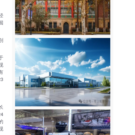
经
国
别
于
现
有
3
长
4
的
现