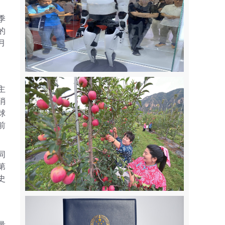
季
的
月
主
消
球
前
同
第
史
量