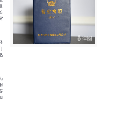
复
长
贸
经
月
然
为
创
要
加