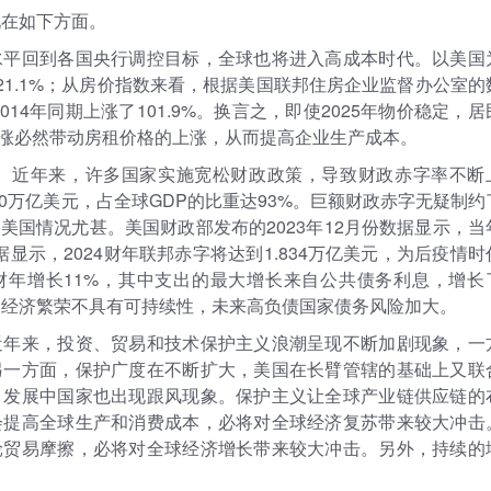
现在如下方面。
水平回到各国央行调控目标，全球也将进入高成本时代。以美国
涨了21.1%；从房价指数来看，根据美国联邦住房企业监督办公室的
2014年同期上涨了101.9%。换言之，即使2025年物价稳定，居
涨必然带动房租价格的上涨，从而提高企业生产成本。
。近年来，许多国家实施宽松财政政策，导致财政赤字率不断
100万亿美元，占全球GDP的比重达93%。巨额财政赤字无疑制约
国情况尤甚。美国财政部发布的2023年12月份数据显示，当
据显示，2024财年联邦赤字将达到1.834万亿美元，为后疫情时
23财年增长11%，其中支出的最大增长来自公共债务利息，增长
动的经济繁荣不具有可持续性，未来高负债国家债务风险加大。
近年来，投资、贸易和技术保护主义浪潮呈现不断加剧现象，一
另一方面，保护广度在不断扩大，美国在长臂管辖的基础上又联
，发展中国家也出现跟风现象。保护主义让全球产业链供应链的
会提高全球生产和消费成本，必将对全球经济复苏带来较大冲击
轮贸易摩擦，必将对全球经济增长带来较大冲击。另外，持续的