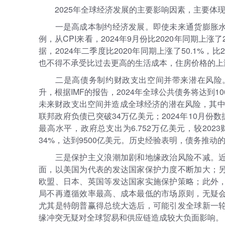
2025年全球经济发展的主要影响因素，主要体
一是高成本制约经济发展。即使未来通货膨胀
例，从CPI来看，2024年9月份比2020年同期上
据，2024年二季度比2020年同期上涨了50.1%，比
也不得不承受比过去更高的生活成本，住房价格的上
二是高债务制约财政支出空间并带来潜在风险
升，根据IMF的报告，2024年全球公共债务将达到
未来财政支出空间并造成全球经济的潜在风险，其中美
联邦政府负债已突破34万亿美元；2024年10月份数
最高水平，政府总支出为6.752万亿美元，较20
34%，达到9500亿美元。历史经验表明，债务推
三是保护主义浪潮加剧和地缘政治风险不减。
面，以美国为代表的发达国家保护力度不断加大；
欧盟、日本、英国等发达国家实施保护策略；此外
局不再遵循效率最高、成本最低的市场原则，无疑
尤其是特朗普赢得总统大选后，可能引发全球新一
缘冲突无疑对全球贸易和供应链造成较大负面影响。