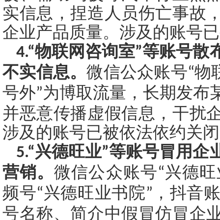
实信息，捏造人员伤亡事故
企业产品质量。涉及的账号已
物联网咨询室
等账号散
4.“
”
不实信息。
微信公众账号
物
“
号外
为博取流量，长期发布
”
并恶意传播虚假信息，干扰
涉及的账号已被依法依约关闭
兴德旺业
等账号冒用企
5.“
”
营销。
微信公众账号
兴德旺
“
频号
兴德旺业书院
，抖音
“
”
号名称、简介中假冒仿冒企