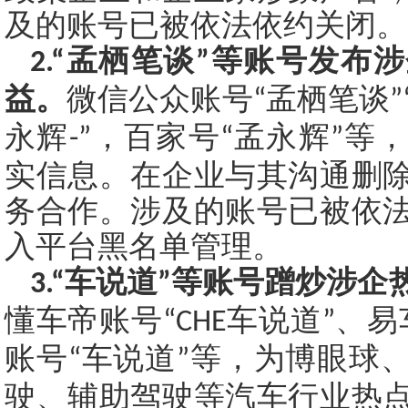
及的账号已被依法依约关闭。
孟栖笔谈
等账号发布涉
2.“
”
益。
微信公众账号
孟栖笔谈
“
”
永辉
，百家号
孟永辉
等，
-”
“
”
实信息。在企业与其沟通删
务合作。涉及的账号已被依
入平台黑名单管理。
车说道
等账号蹭炒涉企
3.“
”
懂车帝账号
车说道
、易
“CHE
”
账号
车说道
等，为博眼球
“
”
驶、辅助驾驶等汽车行业热