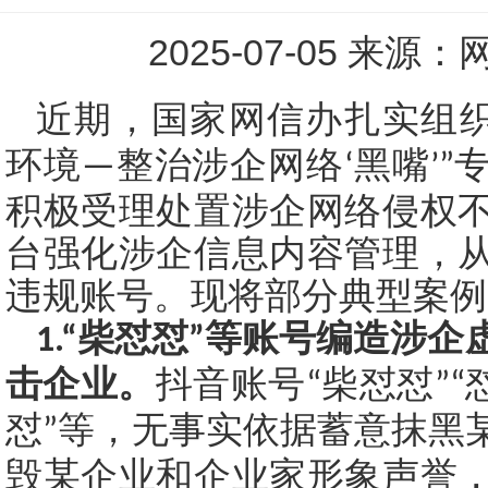
2025-07-05 来
近期，国家网信办扎实组
环境
整治涉企网络
黑嘴
—
‘
’”
积极受理处置涉企网络侵权
台强化涉企信息内容管理，
违规账号。现将部分典型案例
柴怼怼
等账号编造涉企
1.“
”
击企业。
抖音账号
柴怼怼
“
”“
怼
等，无事实依据蓄意抹黑
”
毁某企业和企业家形象声誉