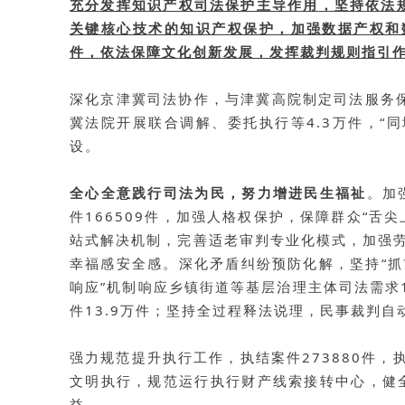
充分发挥知识产权司法保护主导作用
，坚持依法
关键核心技术的知识产权保护，加强数据产权和
件，依法保障文化创新发展，发挥裁判规则指引
深化京津冀司法协作
，与津冀高院制定司法服务
冀法院开展联合调解、委托执行等4.3万件，“
设。
全心全意践行司法为民，努力增进民生福祉
。
加
件166509件，加强人格权保护，保障群众“舌尖
站式解决机制，完善适老审判专业化模式，加强劳
幸福感安全感。
深化矛盾纠纷预防化解
，坚持“抓
响应”机制响应乡镇街道等基层治理主体司法需求1
件13.9万件；坚持全过程释法说理，民事裁判自
强力规范提升执行工作
，执结案件273880件，
文明执行，规范运行执行财产线索接转中心，健
益。