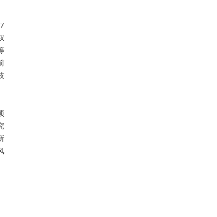
7
权
等
前
技
项
究
所
风