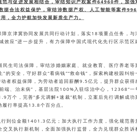
规范与促进发展相结合，审结知识产权案件64960件，加强
数据合法权益保护，审结涉数据产权、人工智能等案件996
作用，全力护航加快发展新质生产力。
保障京津冀协同发展共同行动计划，落实18项重点任务，与
同城效应”进一步提升，有力保障中国式现代化先行区示范区
强民生司法保障
，审结涉婚姻家庭、就业教育、医疗养老等
上”的安全，守好群众“看病钱”“救命钱”，探索构建校园纠纷
动者权益保障，为劳动者追回薪酬9.5亿元，提升群众获得
前端、治未病”，基层法院100%入驻综治中心，12368“一
.9万个，完善“多元调解+速裁”机制，立案后先行调解成功
动履行率提高13.8个百分点。
执行到位金额1401.3亿元；加大执行工作力度，强化规范善
全交叉执行新机制，全面加强执行监督，全力兑现群众胜诉