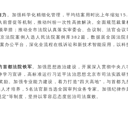
信力
。
加强科学化精细化管理
，平均结案用时比上年缩短15.
执前督促等机制，推动纠纷一次性高效解决。
全面规范裁量
8项举措；推动全市法院认真落实审委会、合议制、法官会议
京法院案例入选人民法院案例库382篇，数据居全国法院
办案办公平台，深化全流程在线诉讼和新技术智能应用，以科
的首都法院铁军
。
加强思想政治建设
，开展深入贯彻中央八
神学习宣讲，高标准运行习近平法治思想北京市司法实践研
奖励。
加强专业能力建设
，着力打造“四大高地”，与首都九
缺人才培养，5名法官新当选全国审判业务专家。
加强纪律作
个规定”等制度，坚持以零容忍态度惩治司法腐败。