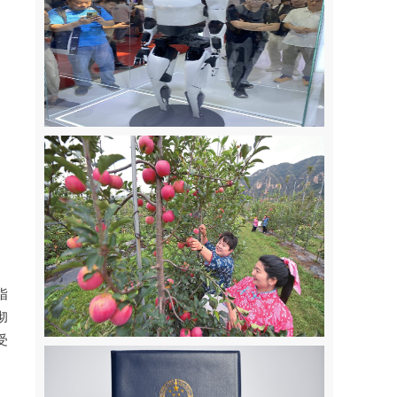
指
彻
受