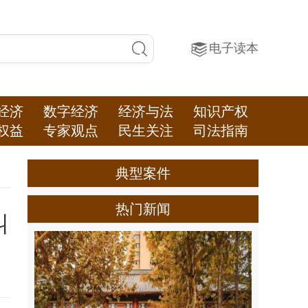
电子读本
经济
数字经济
经济与法
知识产权
权益
专家观点
民生关注
司法指南
典型案件
热门新闻
纠