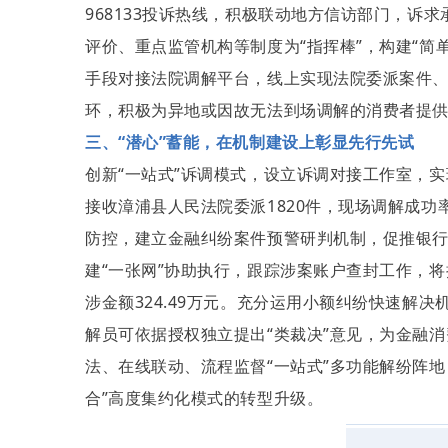
968133投诉热线，积极联动地方信访部门，诉
评价、重点监管机构等制度为“指挥棒”，构建“简
手段对接法院调解平台，线上实现法院委派案件
环，积极为异地或因故无法到场调解的消费者提
三、“潜心”蓄能，在机制建设上彰显先行先试
创新“一站式”诉调模式，设立诉调对接工作室，实现
接收漳浦县人民法院委派1820件，现场调解成功率
防控，建立金融纠纷案件预警研判机制，促推银行案
建“一张网”协助执行，跟踪涉案账户查封工作，将
涉金额324.49万元。充分运用小额纠纷快速解
解员可依据授权独立提出“类裁决”意见，为金融消
法、在线联动、流程监督“一站式”多功能解纷阵地
合”高度集约化模式的转型升级。