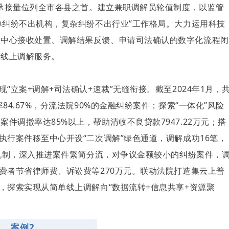
求承接量位列全市各县之首。建立兼职调解员轮值制度，以监管
单纠纷不出机构，复杂纠纷不出行业”工作格局。大力运用科技
、中心接收处置、调解结果反馈、申请司法确认的数字化流程闭
供线上调解服务。
“立案+调解+司法确认+速裁”无缝衔接。截至2024年1月，
84.67%，分流法院90%的金融纠纷案件；探索“一体化”风险
件调撤率达85%以上，帮助清收不良贷款7947.22万元；搭
执行案件移至中心开设“二次调解”绿色通道，调解成功16笔，
决机制，深入推进案件繁简分流，对争议金额较小的纠纷案件，
费者节省律师费、诉讼费等270万元。联动法院打造集云上普
，探索实现从简单线上调解向“数据流转+信息共享+资源聚
案例2