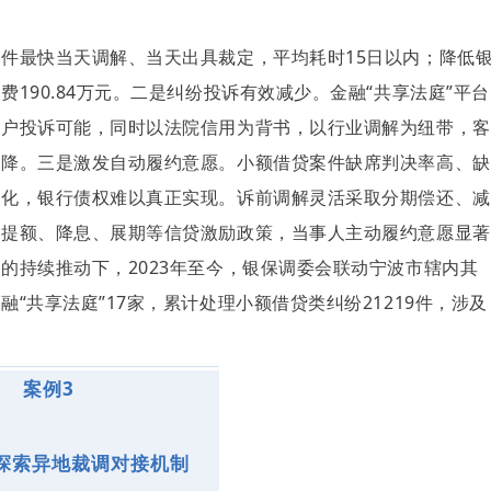
件最快当天调解、当天出具裁定，平均耗时15日以内；降低
190.84万元。二是纠纷投诉有效减少。金融“共享法庭”平台
客户投诉可能，同时以法院信用为背书，以行业调解为纽带，客
下降。三是激发自动履约意愿。小额借贷案件缺席判决率高、缺
恶化，银行债权难以真正实现。诉前调解灵活采取分期偿还、减
予提额、降息、展期等信贷激励政策，当事人主动履约意愿显著
的持续推动下，2023年至今，银保调委会联动宁波市辖内其
“共享法庭”17家，累计处理小额借贷类纠纷21219件，涉及
案例3
 探索异地裁调对接机制