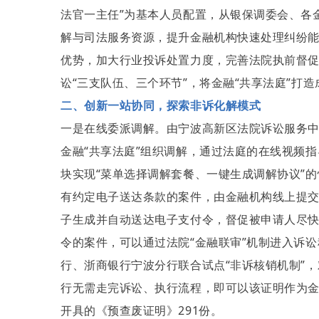
法官一主任”为基本人员配置，从银保调委会、各
解与司法服务资源，提升金融机构快速处理纠纷
优势，加大行业投诉处置力度，完善法院执前督
讼“三支队伍、三个环节”，将金融“共享法庭”打造
二、创新一站协同，探索非诉化解模式
一是在线委派调解。由宁波高新区法院诉讼服务
金融“共享法庭”组织调解，通过法庭的在线视频
块实现“菜单选择调解套餐、一键生成调解协议”
有约定电子送达条款的案件，由金融机构线上提
子生成并自动送达电子支付令，督促被申请人尽
令的案件，可以通过法院“金融联审”机制进入诉讼
行、浙商银行宁波分行联合试点“非诉核销机制”
行无需走完诉讼、执行流程，即可以该证明作为金
开具的《预查废证明》291份。