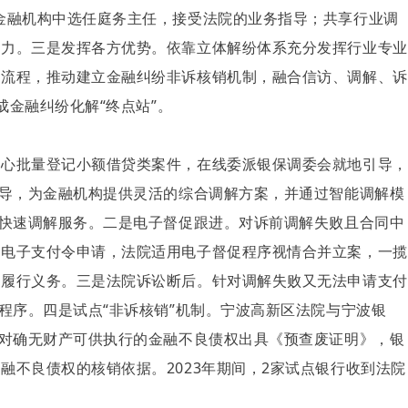
金融机构中选任庭务主任，接受法院的业务指导；共享行业调
能力。三是发挥各方优势。依靠立体解纷体系充分发挥行业专业
促流程，推动建立金融纠纷非诉核销机制，融合信访、调解、诉
成金融纠纷化解“终点站”。
中心批量登记小额借贷类案件，在线委派银保调委会就地引导，
指导，为金融机构提供灵活的综合调解方案，并通过智能调解模
的快速调解服务。二是电子督促跟进。对诉前调解失败且合同中
交电子支付令申请，法院适用电子督促程序视情合并立案，一揽
快履行义务。三是法院诉讼断后。针对调解失败又无法申请支付
程序。四是试点“非诉核销”机制。宁波高新区法院与宁波银
，对确无财产可供执行的金融不良债权出具《预查废证明》，银
融不良债权的核销依据。2023年期间，2家试点银行收到法院