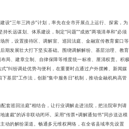
建设“三年三跨步”计划，率先在全市开展点上运行、探索，为
坚持长远谋划、体系建设，制定“问题”“成效”两项清单和“必须
办公场所，设置接待区、调解室、巡回法庭、金融宣传教育窗口等
为后期发展壮大打下坚实基础。围绕调解解纷、基层治理、教育
划布局、建章立制、自律保障等维度统一标准、厘清权责。积
站式
”纠纷调处优势与便利，在重要时点通过户外摆摊、新闻媒
下基层”工作法，创新“集中服务日”机制，推动金融机构高管
与配套巡回法庭”相结合，让行业调解走进法院，把法院审判请
地速裁”的诉非联动闭环。采用“传票+调解通知书”同步送达模
、主动的解纷渠道。畅通多元维权网络，在全省县域率先设置